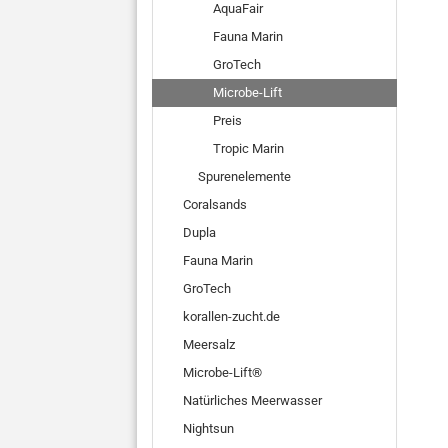
AquaFair
Fauna Marin
GroTech
Microbe-Lift
Preis
Tropic Marin
Spurenelemente
Coralsands
Dupla
Fauna Marin
GroTech
korallen-zucht.de
Meersalz
Microbe-Lift®
Natürliches Meerwasser
Nightsun