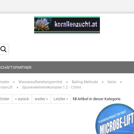
Sprache auswählen
SCHÄFTSPARTNER
»
»
»
»
tseite
Wasseraufbereitungsmittel
Balling Methode
Salze
»
obe-Lift
Spurenelementekomplex 1.2 - 120ml
Konto erstellen
Erster
« zurück
weiter »
Letzter »
13
Artikel in dieser Kategorie
Passwort vergessen?