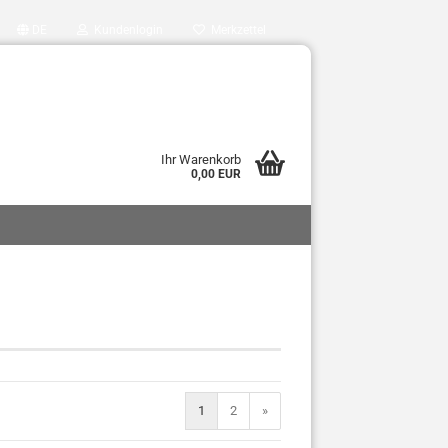
DE
Kundenlogin
Merkzettel
Ihr Warenkorb
0,00 EUR
1
2
»