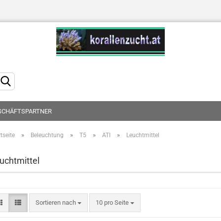
Sprache auswählen
SCHÄFTSPARTNER
»
»
»
»
tseite
Beleuchtung
T5
ATI
Leuchtmittel
Konto erstellen
uchtmittel
Passwort vergessen?
Sortieren nach
10 pro Seite