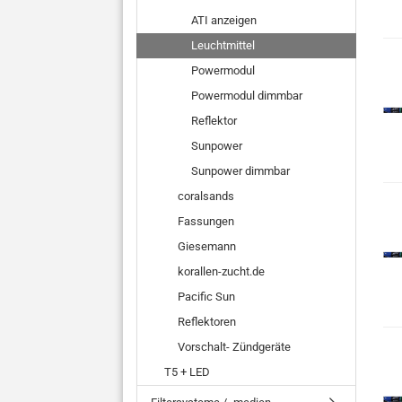
ATI anzeigen
Leuchtmittel
Powermodul
Powermodul dimmbar
Reflektor
Sunpower
Sunpower dimmbar
coralsands
Fassungen
Giesemann
korallen-zucht.de
Pacific Sun
Reflektoren
Vorschalt- Zündgeräte
T5 + LED