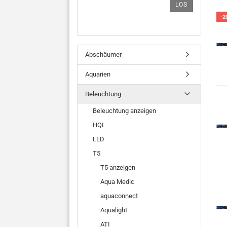
LOS
-2
Abschäumer
Aquarien
Beleuchtung
Beleuchtung anzeigen
HQI
LED
T5
T5 anzeigen
Aqua Medic
aquaconnect
Aqualight
ATI