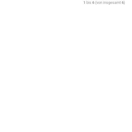
1
bis
6
(von insgesamt
6
)