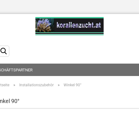
Sprache auswählen
SCHÄFTSPARTNER
»
»
tseite
Installationszubehör
Winkel 90°
Konto erstellen
nkel 90°
Passwort vergessen?