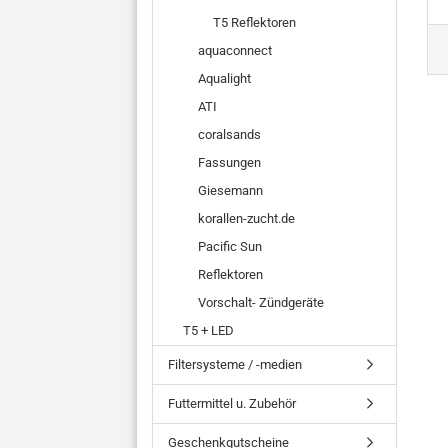
T5 Reflektoren
aquaconnect
Aqualight
ATI
coralsands
Fassungen
Giesemann
korallen-zucht.de
Pacific Sun
Reflektoren
Vorschalt- Zündgeräte
T5 + LED
Filtersysteme / -medien
Futtermittel u. Zubehör
Geschenkgutscheine