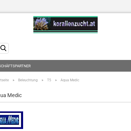
Sprache auswählen
SCHÄFTSPARTNER
»
»
»
tseite
Beleuchtung
T5
Aqua Medic
Konto erstellen
ua Medic
Passwort vergessen?