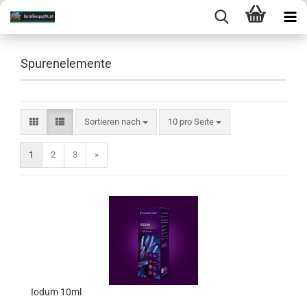
Spurenelemente
Sortieren nach
10 pro Seite
1
2
3
»
Iodum 10ml