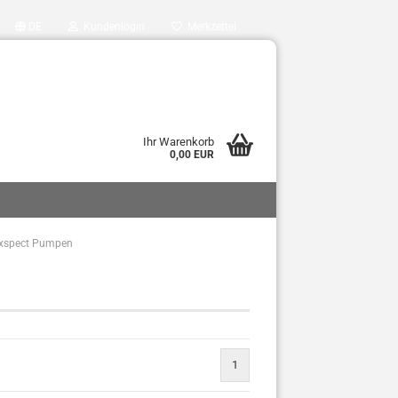
DE
Kundenlogin
Merkzettel
Ihr Warenkorb
0,00 EUR
xspect Pumpen
1