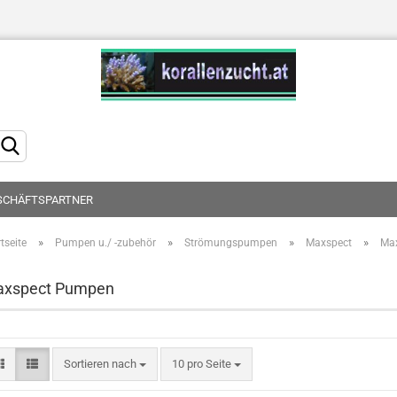
Sprache auswählen
SCHÄFTSPARTNER
»
»
»
»
tseite
Pumpen u./ -zubehör
Strömungspumpen
Maxspect
Ma
Konto erstellen
xspect Pumpen
Passwort vergessen?
Sortieren nach
10 pro Seite