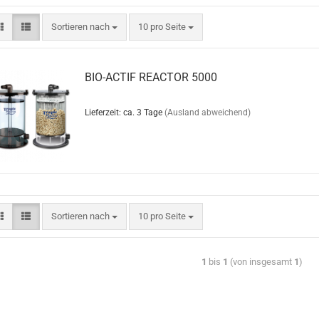
Sortieren nach
10 pro Seite
BIO-ACTIF REACTOR 5000
Lieferzeit: ca. 3 Tage
(Ausland abweichend)
Sortieren nach
10 pro Seite
1
bis
1
(von insgesamt
1
)