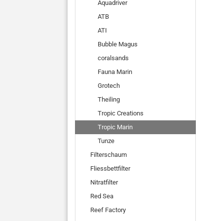
Aquadriver
ATB
ATI
Bubble Magus
coralsands
Fauna Marin
Grotech
Theiling
Tropic Creations
Tropic Marin
Tunze
Filterschaum
Fliessbettfilter
Nitratfilter
Red Sea
Reef Factory