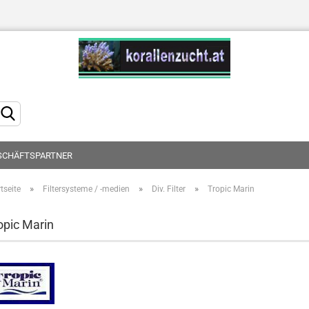
Sprache auswählen
SCHÄFTSPARTNER
»
»
»
tseite
Filtersysteme / -medien
Div. Filter
Tropic Marin
Konto erstellen
opic Marin
Passwort vergessen?